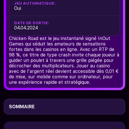
JEU AUTOMATIQUE:
Oui
DATE DE SORTIE:
04.04.2024
Chicken Road est le jeu instantané signé InOut
Games qui séduit les amateurs de sensations
fortes dans les casinos en ligne. Avec un RTP de
98 %, ce titre de type crash invite chaque joueur à
guider un poulet à travers une grille piégée pour
décrocher des multiplicateurs. Jouer au casino
avec de l'argent réel devient accessible dès 0,01 €
de mise, sur mobile comme sur ordinateur, pour
une expérience rapide et stratégique.
SOMMAIRE
Comment Jouer à Chicken Road : Règles et
Mécaniques