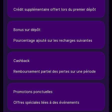
Crédit supplémentaire offert lors du premier dépôt
Bonus sur dépôt
Pourcentage ajouté sur les recharges suivantes
Cashback
Remboursement partiel des pertes sur une période
Promotions ponctuelles
Offres spéciales liées à des événements