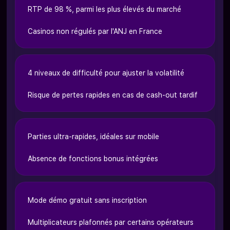
RTP de 98 %, parmi les plus élevés du marché
Casinos non régulés par l'ANJ en France
4 niveaux de difficulté pour ajuster la volatilité
Risque de pertes rapides en cas de cash-out tardif
Parties ultra-rapides, idéales sur mobile
Absence de fonctions bonus intégrées
Mode démo gratuit sans inscription
Multiplicateurs plafonnés par certains opérateurs