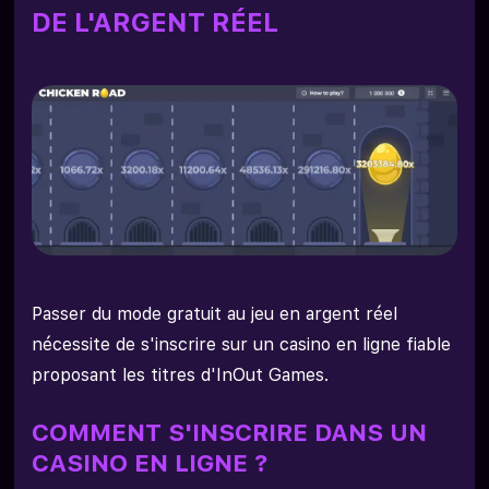
DE L'ARGENT RÉEL
Passer du mode gratuit au jeu en argent réel
nécessite de s'inscrire sur un casino en ligne fiable
proposant les titres d'InOut Games.
COMMENT S'INSCRIRE DANS UN
CASINO EN LIGNE ?