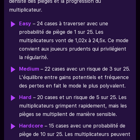
densité des pièges et la progression du
multiplicateur.
Easy
– 24 cases à traverser avec une
probabilité de piège de 1 sur 25. Les
multiplicateurs vont de 1,02x à 24,5x. Ce mode
convient aux joueurs prudents qui privilégient
la régularité.
Medium
– 22 cases avec un risque de 3 sur 25.
L'équilibre entre gains potentiels et fréquence
des pertes en fait le mode le plus polyvalent.
Hard
– 20 cases et un risque de 5 sur 25. Les
multiplicateurs grimpent rapidement, mais les
pièges se multiplient de manière sensible.
Hardcore
– 15 cases avec une probabilité de
piège de 10 sur 25. Les multiplicateurs peuvent