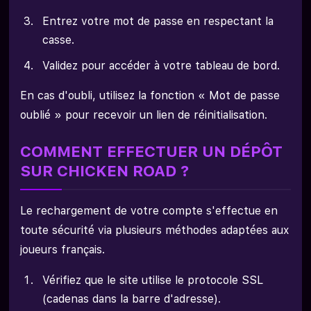
Entrez votre mot de passe en respectant la
casse.
Validez pour accéder à votre tableau de bord.
En cas d'oubli, utilisez la fonction « Mot de passe
oublié » pour recevoir un lien de réinitialisation.
COMMENT EFFECTUER UN DÉPÔT
SUR CHICKEN ROAD ?
Le rechargement de votre compte s'effectue en
toute sécurité via plusieurs méthodes adaptées aux
joueurs français.
Vérifiez que le site utilise le protocole SSL
(cadenas dans la barre d'adresse).