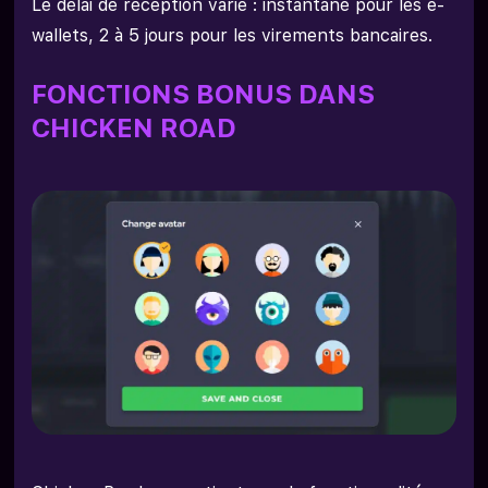
Le délai de réception varie : instantané pour les e-
wallets, 2 à 5 jours pour les virements bancaires.
FONCTIONS BONUS DANS
CHICKEN ROAD